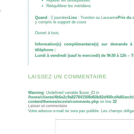
Repérer les déséquilibres
Rééquilibrer les méridiens
s
Quand
: 2 journées
Lieu
: Yverdon ou Lausanne
Prix du 
y compris le support de cours
Ouvert à tous.
Information(s) complémentaire(s) sur demande 
téléphone :
Lundi à vendredi (sauf le mercredi) de 9h30 à 12h – Té
LAISSEZ UN COMMENTAIRE
Warning
: Undefined variable $user_ID in
/home/clients/4b6e2c9a827841508d60b82d400cd4d6/archi
content/themes/ecovie/comments.php
on line
32
Laisser un commentaire
Votre adresse e-mail ne sera pas publiée.
Les champs obliga