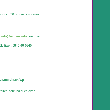
cours
: 360.- francs suisses
à
info@ecovie.info
ou par
l. fixe : 0840 40 0840
ve.ecovie.ch/wp-
toires sont indiqués avec
*