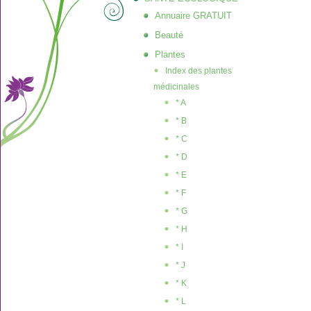
Annuaire GRATUIT
Beauté
Plantes
Index des plantes
médicinales
* A
* B
* C
* D
* E
* F
* G
* H
* I
* J
* K
* L