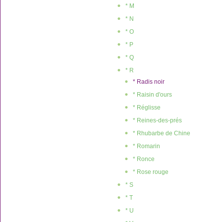
* M
* N
* O
* P
* Q
* R
* Radis noir
* Raisin d'ours
* Réglisse
* Reines-des-prés
* Rhubarbe de Chine
* Romarin
* Ronce
* Rose rouge
* S
* T
* U