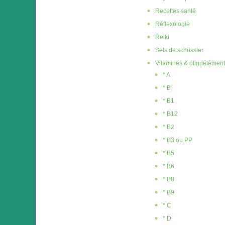
Recettes santé
Réflexologie
Reiki
Sels de schüssler
Vitamines & oligoélémen
* A
* B
* B1
* B12
* B2
* B3 ou PP
* B5
* B6
* B8
* B9
* C
* D