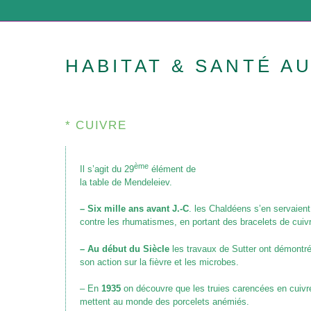
HABITAT & SANTÉ A
* CUIVRE
ème
Il s’agit du 29
élément de
la table de Mendeleiev.
– Six mille ans avant J.-C
. les Chaldéens s’en servaient
contre les rhumatismes, en portant des bracelets de cuiv
– Au début du Siècle
les travaux de Sutter ont démontr
son action sur la fièvre et les microbes.
– En
1935
on découvre que les truies carencées en cuivr
mettent au monde des porcelets anémiés.