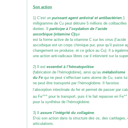
Son action
1) C’est un
puissant agent antiviral et antibactérien
,1
milligramme de Cu peut détruire 5 millions de colibacille
dorées. Il
participe à l’oxydation de l’acide
ascorbique
(vitamine C)
qui
est la forme active de la vitamine C sur les virus
(l’acide
ascorbique est un corps chimique pur, pour qu’il puisse agi
changement se produise, et ce grâce au Cu)
. Il a égalem
une action anti-radicaux libres car il intervient sur la su
2) Il est
essentiel à l’hématopoïèse
(fabrication de l’hémoglobine)
, ainsi qu’au
métabolisme
du Fe
qui ne peut s’effectuer sans atome de Cu, sans lui
ne peut être transporté par l’hémoglobine. Il favorise
l’absorption intestinale du fer et permet de passer par ca
+++
++
au Fe
pour le transport, puis il le fait repasser en Fe
pour la synthèse de l’hémoglobine.
3) Il
assure l’intégrité du collagène
.
D’où son action dans la structure des os, des cartilages, 
articulations.