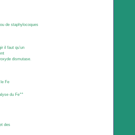
s ou de staphylocoques
r il faut qu’un
ent
peroxyde dismutase.
 le Fe
++
talyse du Fe
et des