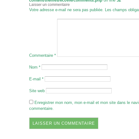
content/themes/ecovie/comments.php
on line
32
Laisser un commentaire
Votre adresse e-mail ne sera pas publiée.
Les champs obliga
Commentaire
*
Nom
*
E-mail
*
Site web
Enregistrer mon nom, mon e-mail et mon site dans le nav
commentaire.