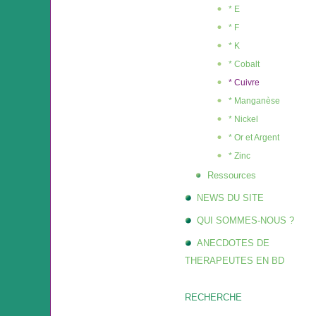
* E
* F
* K
* Cobalt
* Cuivre
* Manganèse
* Nickel
* Or et Argent
* Zinc
Ressources
NEWS DU SITE
QUI SOMMES-NOUS ?
ANECDOTES DE
THERAPEUTES EN BD
RECHERCHE