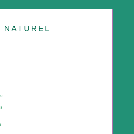
U NATUREL
re.
és
e