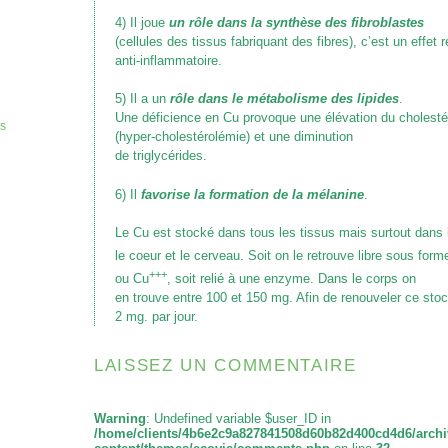
4) Il joue
un rôle dans la synthèse des fibroblastes
(cellules des tissus fabriquant des fibres), c’est un effet 
anti-inflammatoire.
5) Il a un
rôle dans le métabolisme des lipides
.
Une déficience en Cu provoque une élévation du cholesté
ts
(hyper-cholestérolémie)
et une diminution
de triglycérides.
6) Il
favorise la formation de la mélanine
.
Le Cu est stocké dans tous les tissus mais surtout dans l
le coeur et le cerveau. Soit on le retrouve libre sous form
+++
ou Cu
, soit relié à une enzyme. Dans le corps on
en trouve entre 100 et 150 mg. Afin de renouveler ce stock
2 mg. par jour.
LAISSEZ UN COMMENTAIRE
Warning
: Undefined variable $user_ID in
/home/clients/4b6e2c9a827841508d60b82d400cd4d6/archi