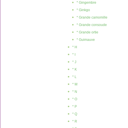
* Gingembre
* Ginkgo
* Grande camomille
* Grande consoude
* Grande ortie
* Guimauve
* H
* I
* J
* K
* L
* M
* N
* O
* P
* Q
* R