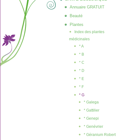
Annuaire GRATUIT
Beauté
Plantes
Index des plantes
médicinales
* A
* B
* C
* D
* E
* F
* G
* Galega
* Gattilier
* Genepi
* Genévrier
* Géranium Robert