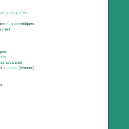
es particularités
ires et pancréatiques
 c’est
ppée
isse
sse apparaître
t la graine (cerneau).
s.