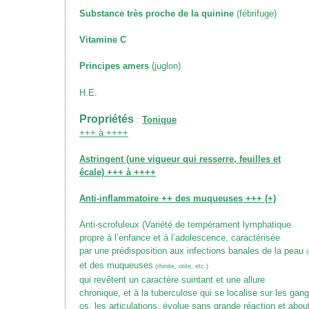
Substance très proche de la quinine
(fébrifuge)
Vitamine C
Principes amers
(juglon)
H.E.
Propriétés
:
Tonique
+++ à ++++
Astringent
(une vigueur qui resserre, feuilles et
écale)
+++ à ++++
Anti-inflammatoire ++ des muqueuses +++ (+)
Anti-scrofuleux
(Variété de tempérament lymphatique
propre à l’enfance et à l’adolescence, caractérisée
par une prédisposition aux infections banales de la peau
et des muqueuses
(rhinite, otite, etc.)
qui revêtent un caractère suintant et une allure
chronique, et à la tuberculose qui se localise sur les gang
os, les articulations, évolue sans grande réaction et about