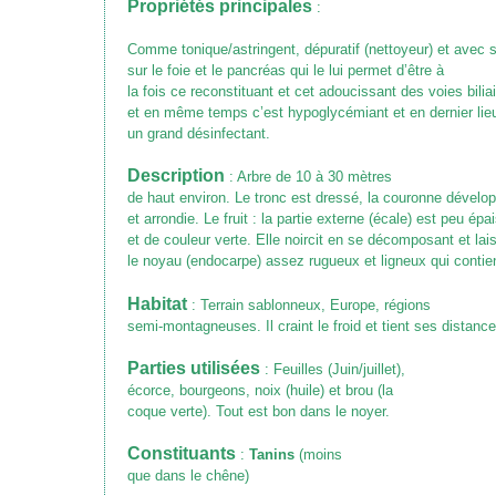
Propriétés principales
:
Comme tonique/astringent, dépuratif (nettoyeur) et avec s
sur le foie et le pancréas qui le lui permet d’être à
la fois ce reconstituant et cet adoucissant des voies bilia
et en même temps c’est hypoglycémiant et en dernier lieu
un grand désinfectant.
Description
: Arbre de 10 à 30 mètres
de haut environ. Le tronc est dressé, la couronne dévelo
et arrondie. Le fruit : la partie externe (écale) est peu épa
et de couleur verte. Elle noircit en se décomposant et lai
le noyau (endocarpe) assez rugueux et ligneux qui contien
Habitat
: Terrain sablonneux, Europe, régions
semi-montagneuses. Il craint le froid et tient ses distance
Parties utilisées
: Feuilles
(Juin/juillet)
,
écorce, bourgeons, noix
(huile)
et brou
(la
coque verte)
. Tout est bon dans le noyer.
Constituants
:
Tanins
(moins
que dans le chêne)