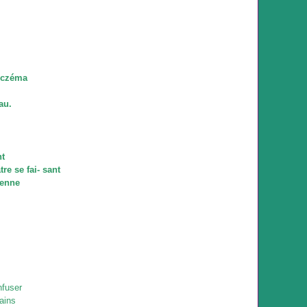
(eczéma
au.
nt
e se fai- sant
ienne
infuser
rains