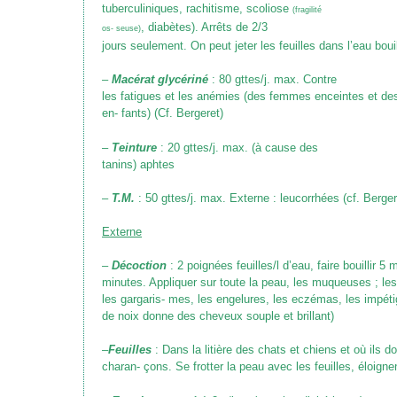
tuberculiniques, rachitisme, scoliose
(fragilité
, diabètes)
. Arrêts de 2/3
os- seuse)
jours seulement. On peut jeter les feuilles dans l’eau boui
–
Macérat glycériné
: 80 gttes/j. max. Contre
les fatigues et les anémies
(des femmes enceintes et de
en- fants)
(Cf. Bergeret)
–
Teinture
: 20 gttes/j. max.
(à cause des
tanins) aphtes
–
T.M.
: 50 gttes/j. max. Externe : leucorrhées (cf. Berger
Externe
–
Décoction
: 2 poignées feuilles/l d’eau, faire bouillir 5
minutes. Appliquer sur toute la peau, les muqueuses ; les
les gargaris- mes, les engelures, les eczémas, les imp
de noix donne des cheveux souple et brillant)
–
Feuilles
: Dans la litière des chats et chiens et où ils d
charan- çons. Se frotter la peau avec les feuilles, éloigne