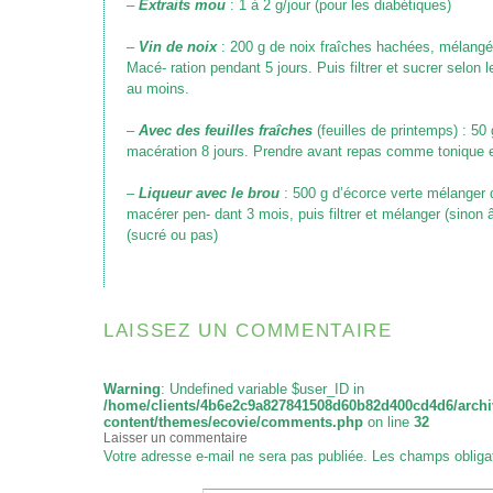
–
Extraits mou
: 1 à 2 g/jour (pour les diabétiques)
–
Vin de noix
: 200 g de noix fraîches hachées, mélangées
Macé- ration pendant 5 jours. Puis filtrer et sucrer selon 
au moins.
–
Avec des feuilles fraîches
(feuilles de printemps)
: 50 
macération 8 jours. Prendre avant repas comme tonique e
–
Liqueur avec le brou
: 500 g d’écorce verte mélanger da
macérer pen- dant 3 mois, puis filtrer et mélanger (sinon â
(sucré ou pas)
LAISSEZ UN COMMENTAIRE
Warning
: Undefined variable $user_ID in
/home/clients/4b6e2c9a827841508d60b82d400cd4d6/archi
content/themes/ecovie/comments.php
on line
32
Laisser un commentaire
Votre adresse e-mail ne sera pas publiée.
Les champs obliga