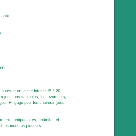
llante.
s
et)
 minutes et on laisse infuser 15 à 20
 injonctions vaginales, les lavements,
étigo… Rinçage pour les cheveux
(brou
orment : antiparasites, antimites et
nt les insectes piqueurs.