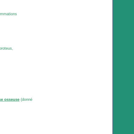
lammations
proteus,
se osseuse
(donné