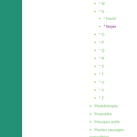
* M
* N
* Navet
* Noyer
* O
* P
* Q
* R
* S
* T
* U
* V
* Z
Phytothérapie
Propriétés
Principes actifs
Plantes sauvages