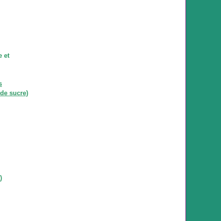
e et
s
de sucre)
)