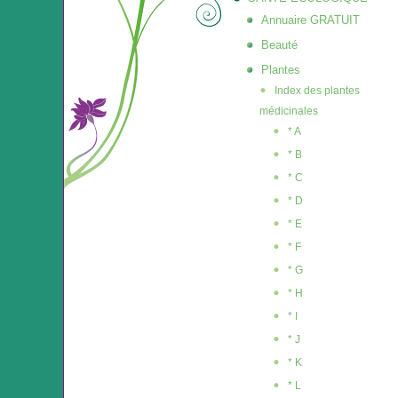
Annuaire GRATUIT
Beauté
Plantes
Index des plantes
médicinales
* A
* B
* C
* D
* E
* F
* G
* H
* I
* J
* K
* L