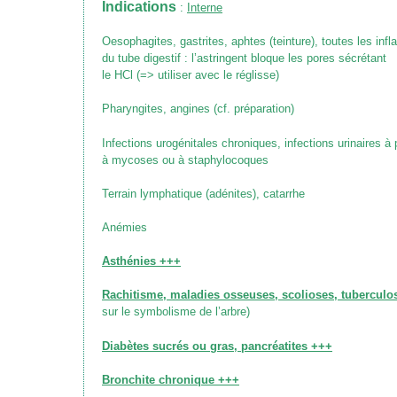
Indications
:
Interne
Oesophagites, gastrites, aphtes
(teinture)
, toutes les inf
du tube digestif : l’astringent bloque les pores sécrétant
le HCl
(=> utiliser avec le réglisse)
Pharyngites, angines
(cf. préparation)
Infections urogénitales chroniques, infections urinaires à 
à mycoses ou à staphylocoques
Terrain lymphatique (adénites), catarrhe
Anémies
Asthénies +++
Rachitisme, maladies osseuses, scolioses, tuberculo
sur le symbolisme de l’arbre)
Diabètes sucrés ou gras, pancréatites +++
Bronchite chronique +++