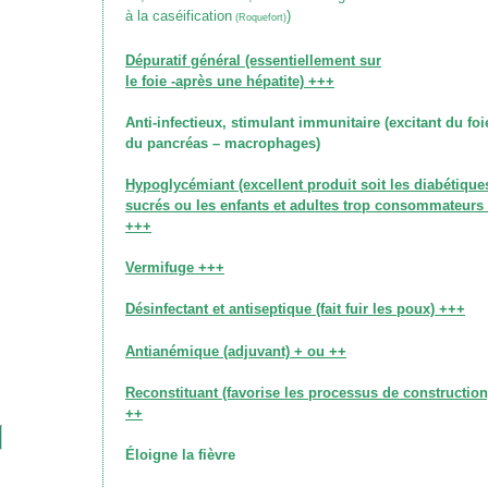
à la caséification
)
(Roquefort)
Dépuratif général
(essentiellement sur
le foie -après une hépatite)
+++
Anti-infectieux, stimulant immunitaire
(excitant du foi
du pancréas – macrophages)
Hypoglycémiant
(excellent produit soit les diabétique
sucrés ou les enfants et adultes trop consommateurs 
+++
Vermifuge +++
Désinfectant et antiseptique (fait fuir les poux) +++
Antianémique (adjuvant) + ou ++
Reconstituant
(favorise les processus de construction
++
Éloigne la fièvre