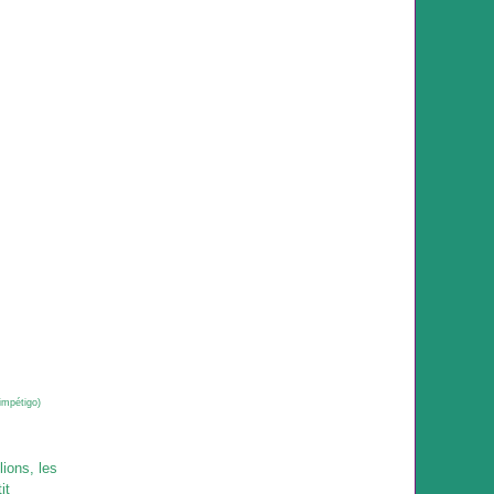
(impétigo)
lions, les
it