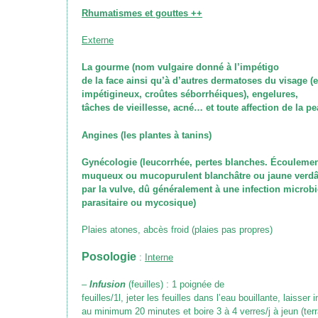
Rhumatismes et gouttes ++
Externe
La gourme
(nom vulgaire donné à l’impétigo
de la face ainsi qu’à d’autres dermatoses du visage 
impétigineux, croûtes séborrhéiques)
, engelures,
tâches de vieillesse, acné… et toute affection de la pe
Angines
(les plantes à tanins)
Gynécologie
(leucorrhée, pertes blanches. Écouleme
muqueux ou mucopurulent blanchâtre ou jaune verdâtr
par la vulve, dû généralement à une infection microb
parasitaire ou mycosique)
Plaies atones, abcès froid (plaies pas propres)
Posologie
:
Interne
–
Infusion
(feuilles)
: 1 poignée de
feuilles/1l, jeter les feuilles dans l’eau bouillante, laisser 
au minimum 20 minutes et boire 3 à 4 verres/j à jeun
(ter