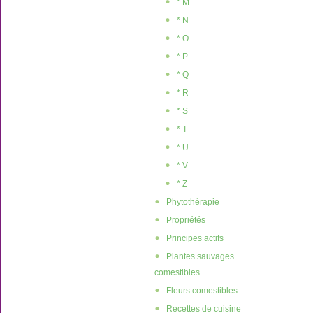
* M
* N
* O
* P
* Q
* R
* S
* T
* U
* V
* Z
Phytothérapie
Propriétés
Principes actifs
Plantes sauvages
comestibles
Fleurs comestibles
Recettes de cuisine