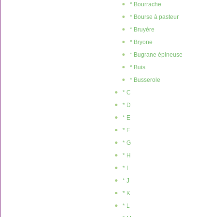
* Bourrache
* Bourse à pasteur
* Bruyère
* Bryone
* Bugrane épineuse
* Buis
* Busserole
* C
* D
* E
* F
* G
* H
* I
* J
* K
* L