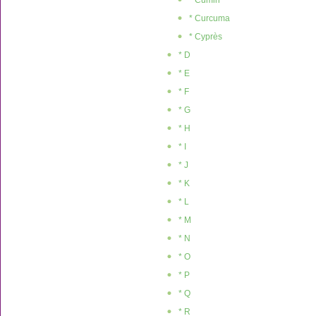
* Cumin
* Curcuma
* Cyprès
* D
* E
* F
* G
* H
* I
* J
* K
* L
* M
* N
* O
* P
* Q
* R