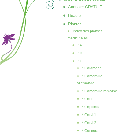
Annuaire GRATUIT
Beauté
Plantes
Index des plantes
médicinales
* A
* B
* C
* Calament
* Camomille
allemande
* Camomille romaine
* Cannelle
* Capillaire
* Carvi 1
* Carvi 2
* Cascara