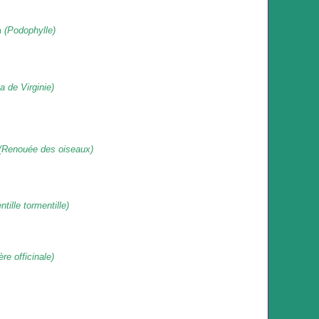
m
(Podophylle)
a de Virginie)
(Renouée des oiseaux)
tille tormentille)
re officinale)