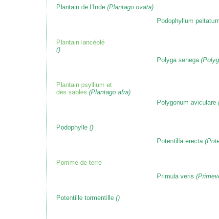
Plantain de l’Inde
(Plantago ovata)
Podophyllum peltatu
Plantain lancéolé
()
Polyga senega
(Polyg
Plantain psyllium et
des sables
(Plantago afra)
Polygonum aviculare
Podophylle
()
Potentilla erecta
(Poten
Pomme de terre
Primula veris
(Primevè
Potentille tormentille
()