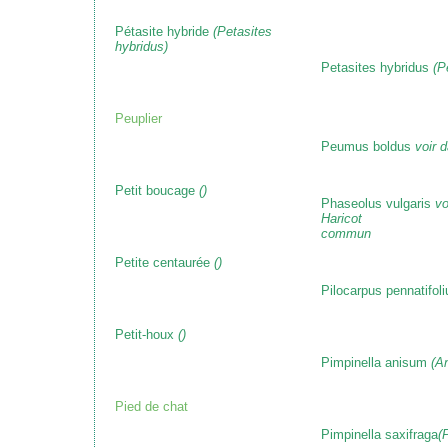
Pétasite hybride
(Petasites
hybridus)
Petasites hybridus
(P
Peuplier
Peumus boldus
voir 
Petit boucage
()
Phaseolus vulgaris
vo
Haricot
commun
Petite centaurée
()
Pilocarpus pennatifol
Petit-houx
()
Pimpinella anisum
(An
Pied de chat
Pimpinella saxifraga
(