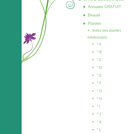
Annuaire GRATUIT
Beauté
Plantes
Index des plantes
médicinales
* A
* B
* C
* D
* E
* F
* G
* H
* I
* J
* K
* L