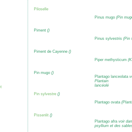
Piloselle
Pinus mugo
(Pin mug
Piment
()
Pinus sylvestris
(Pin 
Piment de Cayenne
()
Piper methysticum
(K
Pin mugo
()
Plantago lanceolata
v
Plantain
lancéolé
t
Pin sylvestre
()
Plantago ovata
(Plant
Pissenlit
()
Plantago afra
voir da
psyllium et des sable