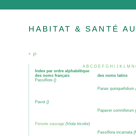
HABITAT & SANTÉ A
* P
A
B
C
D
E
F
G
H
I
J
K
L
M
N
Index par ordre alphabétique
des noms français
des noms latins
Passiflore
()
Panax quinquefolium
Pavot
()
Papaver somniferum
Pensée sauvage
(Viola tricolor)
Passiflora incarnata
(