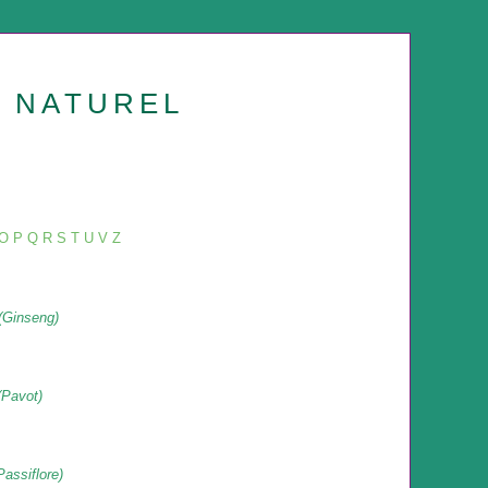
U NATUREL
O
P
Q
R
S
T
U
V
Z
(Ginseng)
(Pavot)
Passiflore)