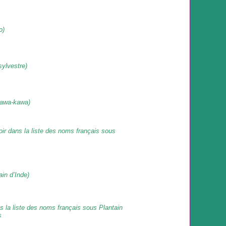
o)
sylvestre)
awa-kawa)
oir dans la liste des noms français sous
ain d’Inde)
ns la liste des noms français sous
Plantain
s