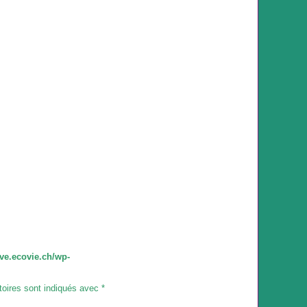
ve.ecovie.ch/wp-
toires sont indiqués avec
*