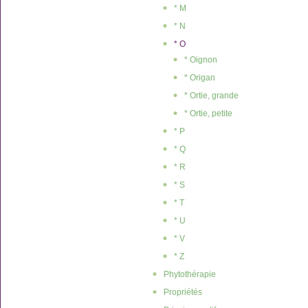
* M
* N
* O
* Oignon
* Origan
* Ortie, grande
* Ortie, petite
* P
* Q
* R
* S
* T
* U
* V
* Z
Phytothérapie
Propriétés