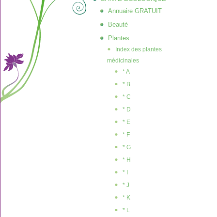
Annuaire GRATUIT
Beauté
Plantes
Index des plantes
médicinales
* A
* B
* C
* D
* E
* F
* G
* H
* I
* J
* K
* L