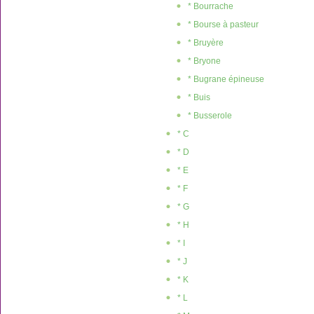
* Bourrache
* Bourse à pasteur
* Bruyère
* Bryone
* Bugrane épineuse
* Buis
* Busserole
* C
* D
* E
* F
* G
* H
* I
* J
* K
* L