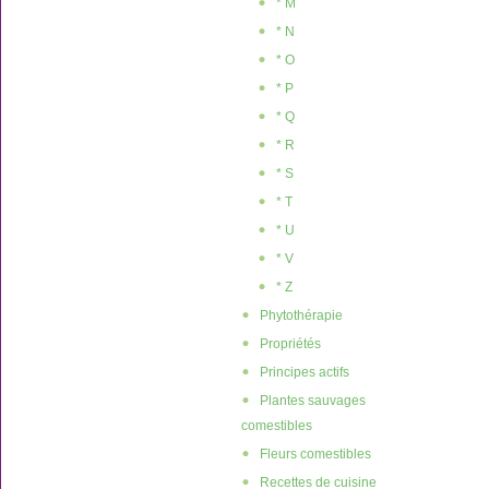
* M
* N
* O
* P
* Q
* R
* S
* T
* U
* V
* Z
Phytothérapie
Propriétés
Principes actifs
Plantes sauvages
comestibles
Fleurs comestibles
Recettes de cuisine