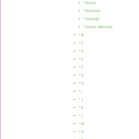
* Arnica
* Artichaut
* Asperge
* Aunée officinale
* B
* C
* D
* E
* F
* G
* H
* I
* J
* K
* L
* M
* N