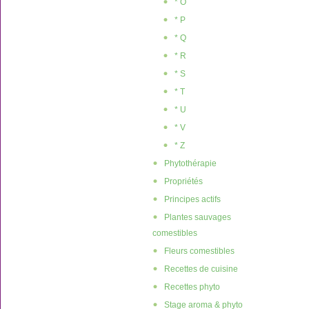
* O
* P
* Q
* R
* S
* T
* U
* V
* Z
Phytothérapie
Propriétés
Principes actifs
Plantes sauvages
comestibles
Fleurs comestibles
Recettes de cuisine
Recettes phyto
Stage aroma & phyto