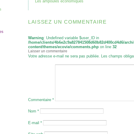
Les ampoules économiques
s
LAISSEZ UN COMMENTAIRE
es
Warning
: Undefined variable $user_ID in
/home/clients/4b6e2c9a827841508d60b82d400cd4d6/archi
content/themes/ecovie/comments.php
on line
32
Laisser un commentaire
Votre adresse e-mail ne sera pas publiée.
Les champs obliga
Commentaire
*
Nom
*
E-mail
*