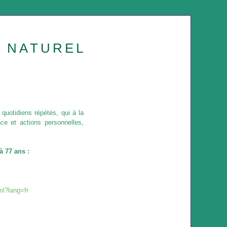
U NATUREL
quotidiens répétés, qui à la
nce et actions personnelles,
à 77 ans :
ml?lang=fr