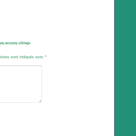
ve.ecovie.ch/wp-
toires sont indiqués avec
*