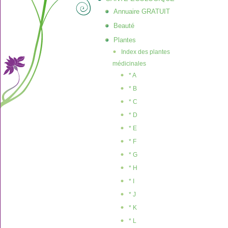
Annuaire GRATUIT
Beauté
Plantes
Index des plantes
médicinales
* A
* B
* C
* D
* E
* F
* G
* H
* I
* J
* K
* L