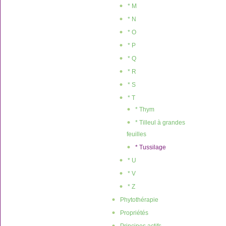
* M
* N
* O
* P
* Q
* R
* S
* T
* Thym
* Tilleul à grandes
feuilles
* Tussilage
* U
* V
* Z
Phytothérapie
Propriétés