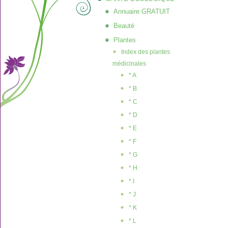
Annuaire GRATUIT
Beauté
Plantes
Index des plantes
médicinales
* A
* B
* C
* D
* E
* F
* G
* H
* I
* J
* K
* L