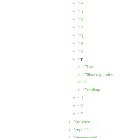
* M
* N
* O
* P
* Q
* R
* S
* T
* Thym
* Tilleul à grandes
feuilles
* Tussilage
* U
* V
* Z
Phytothérapie
Propriétés