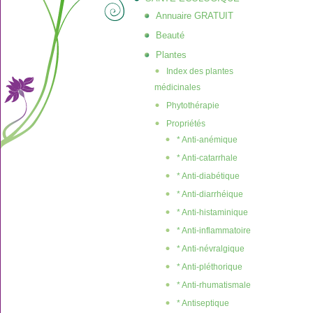
Annuaire GRATUIT
Beauté
Plantes
Index des plantes
médicinales
Phytothérapie
Propriétés
* Anti-anémique
* Anti-catarrhale
* Anti-diabétique
* Anti-diarrhéique
* Anti-histaminique
* Anti-inflammatoire
* Anti-névralgique
* Anti-pléthorique
* Anti-rhumatismale
* Antiseptique