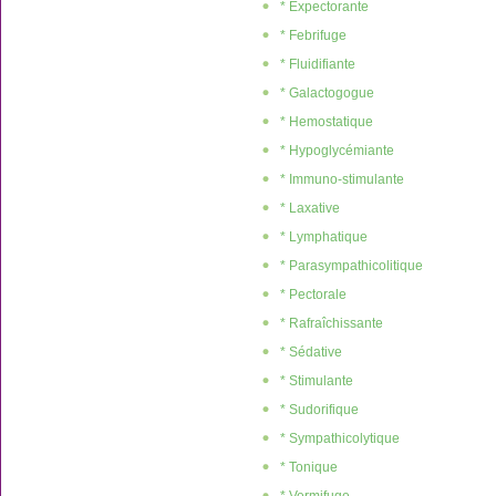
* Expectorante
* Febrifuge
* Fluidifiante
* Galactogogue
* Hemostatique
* Hypoglycémiante
* Immuno-stimulante
* Laxative
* Lymphatique
* Parasympathicolitique
* Pectorale
* Rafraîchissante
* Sédative
* Stimulante
* Sudorifique
* Sympathicolytique
* Tonique