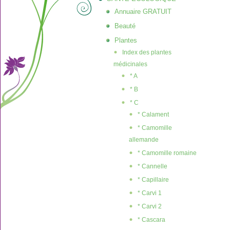
Annuaire GRATUIT
Beauté
Plantes
Index des plantes
médicinales
* A
* B
* C
* Calament
* Camomille
allemande
* Camomille romaine
* Cannelle
* Capillaire
* Carvi 1
* Carvi 2
* Cascara