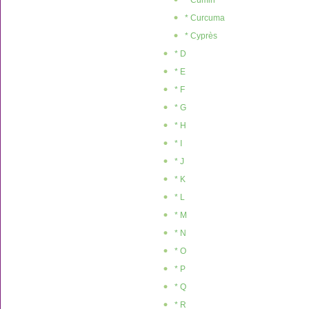
* Cumin
* Curcuma
* Cyprès
* D
* E
* F
* G
* H
* I
* J
* K
* L
* M
* N
* O
* P
* Q
* R