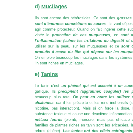
d)
Mucilages
Ils sont encore des hétérosides. Ce sont des
grosses
sont d’énormes concrétions de sucres
. Ils vont dépo
agir comme protecteur. Quand on fait ingérer cette s
visée la
protection de ces muqueuses
, ce
sont 
l’inflammation (calme les irritations du digestif et 
utiliser sur la peau, sur les muqueuses et ce
sont d
produits à cause du film qui dépose sur les muque
On emploie beaucoup les mucilages dans les systèmes re
lin sont riches en mucilages.
e)
Tanins
Le tanin c’est
un phénol qui est associé à un sucr
gallique. Ils
précipitent (agglutiner, coaguler) les 
beaucoup plus rare. On
peut en outre les utilise
alcaloïdes
, car il les précipite et les rend inoffensifs
(s
nicotine, pas interaction)
. Mais si on force la dose, 
substance toxique et cause une deuxième inflammation.
métaux lourds
(plomb, mercure, mais pas efficace
familles de plantes riches en tanin sont les éricacées, 
arbres (chêne).
Les tanins ont des effets astringents