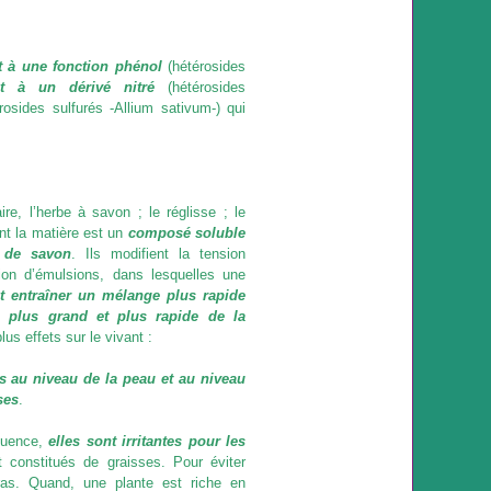
t à une fonction phénol
(hétérosides
it à un dérivé nitré
(hétérosides
rosides sulfurés -Allium sativum-) qui
e, l’herbe à savon ; le réglisse ; le
ont la matière est un
composé soluble
 de savon
. Ils modifient la tension
tion d’émulsions, dans lesquelles une
t entraîner un mélange plus rapide
n plus grand et plus rapide de la
us effets sur le vivant :
es au niveau de la peau et au niveau
ses
.
quence,
elles sont irritantes pour les
 constitués de graisses. Pour éviter
gras. Quand, une plante est riche en