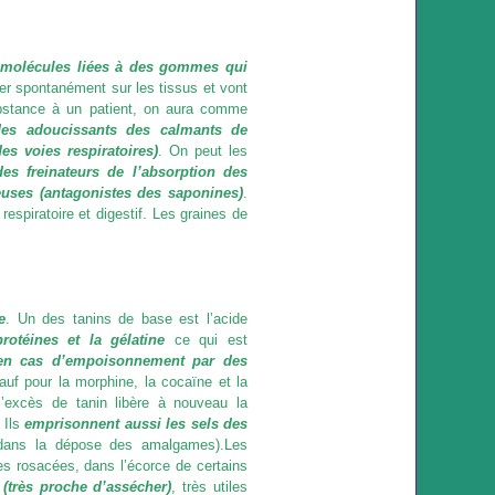
 molécules liées à des gommes qui
ser spontanément sur les tissus et vont
ubstance à un patient, on aura comme
des adoucissants des calmants de
des voies respiratoires)
. On peut les
es freinateurs de l’absorption des
uses (antagonistes des saponines)
.
spiratoire et digestif. Les graines de
e
. Un des tanins de base est l’acide
protéines et la gélatine
ce qui est
r en cas d’empoisonnement par des
auf pour la morphine, la cocaïne et la
l’excès de tanin libère à nouveau la
 Ils
emprisonnent aussi les sels des
 dans la dépose des amalgames)
.Les
les rosacées, dans l’écorce de certains
 (très proche d’assécher)
, très utiles