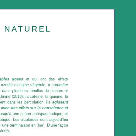
U NATUREL
aibles doses
et qui ont des effets
azotée d’origine végétale, à caractère
 dans plusieurs familles de plantes et
hnine (1818), la caféine, la quinine, la
ement dans les percolation. Ils
agissent
 avec des effets sur la conscience et
 jusqu’à une action antispasmodique, et
tique. Les alcaloïdes sont aujourd’hui
c une terminaison en “ine”. D’une façon
ritifs.