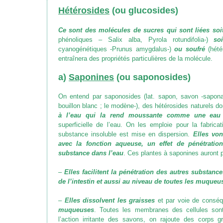
Hétérosides
(ou glucosides)
Ce sont des molécules de sucres qui sont liées soi
phénoliques – Salix alba, Pyrola rotundifolia-)
so
cyanogénétiques -Prunus amygdalus-)
ou soufré
(hété
entraînera des propriétés particulières de la molécule.
a)
Saponines
(ou saponosides)
On entend par saponosides (lat. sapon, savon -saponair
bouillon blanc ; le modène-), des hétérosides naturels d
à l’eau qui la rend moussante comme une eau
superficielle de l’eau. On les emploie pour la fabrica
substance insoluble est mise en dispersion.
Elles von
avec la fonction aqueuse, un effet de pénétratio
substance dans l’eau
. Ces plantes à saponines auront pl
–
Elles facilitent la pénétration des autres substanc
de l’intestin et aussi au niveau de toutes les muqueu
–
Elles dissolvent les graisses
et par voie de consé
muqueuses
. Toutes les membranes des cellules sont
l’action irritante des savons, on rajoute des corps 