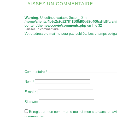
LAISSEZ UN COMMENTAIRE
Warning
: Undefined variable $user_ID in
/home/clients/4b6e2c9a827841508d60b82d400cd4d6/archi
content/themes/ecovie/comments.php
on line
32
Laisser un commentaire
Votre adresse e-mail ne sera pas publiée.
Les champs obliga
Commentaire
*
Nom
*
E-mail
*
Site web
Enregistrer mon nom, mon e-mail et mon site dans le nav
commentaire.