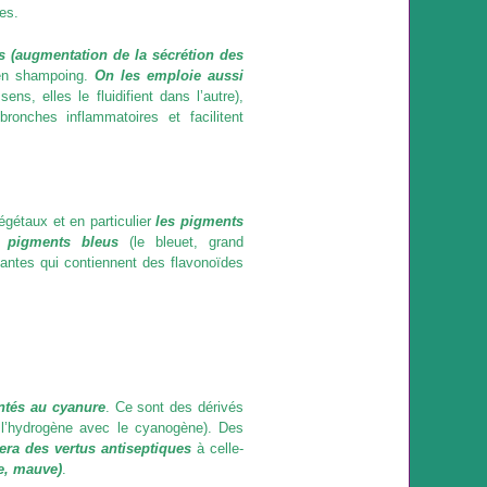
es.
es
(augmentation de la sécrétion des
 en shampoing.
On les emploie aussi
ens, elles le fluidifient dans l’autre),
nches inflammatoires et facilitent
gétaux et en particulier
les pigments
 pigments bleus
(le bleuet, grand
lantes qui contiennent des flavonoïdes
ntés au cyanure
. Ce sont des dérivés
 l’hydrogène avec le cyanogène)
. Des
ra des vertus antiseptiques
à celle-
te, mauve)
.