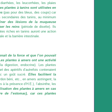
diarrhées, les leucorrhées, les plaies
es plantes à tanins sont utilisées en
es
(pas pour des bleus, des coups) car
ts secondaires des tanins, au minimum
îner des lésions de la muqueuse
ser les reins
(période de disette). Ils
ntes riches en tanins auront une action
e et la barrière intestinale.
ait de la force et que l’on pouvait
Les plantes à amers ont une activité
a digestion, endocrine). Les plantes
rt des apéritifs d’autrefois contenaient
vec un goût sucré.
Elles facilitent la
rdon béni, etc., en amers astringent, la
és à la présence d’H.E.)
, l’absinthe, les
utilisation des plantes à amers en cas
ère de l’estomac), car ces plantes