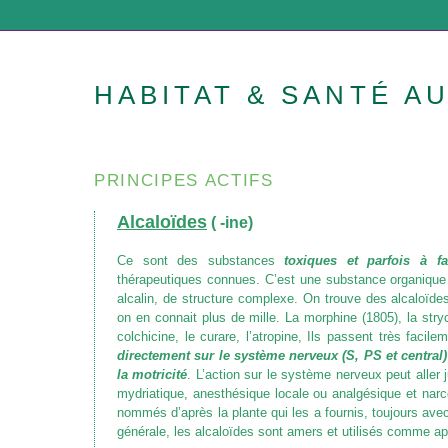
HABITAT & SANTÉ A
PRINCIPES ACTIFS
Alcaloïdes
( -ine)
Ce sont des substances
toxiques et parfois à f
thérapeutiques connues. C’est une substance organique 
alcalin, de structure complexe. On trouve des alcaloïdes
on en connait plus de mille. La morphine (1805), la stryc
colchicine, le curare, l’atropine, Ils passent très facil
directement sur le système nerveux (S, PS et central)
la motricité
. L’action sur le système nerveux peut aller
mydriatique, anesthésique locale ou analgésique et narco
nommés d’après la plante qui les a fournis, toujours ave
générale, les alcaloïdes sont amers et utilisés comme apé