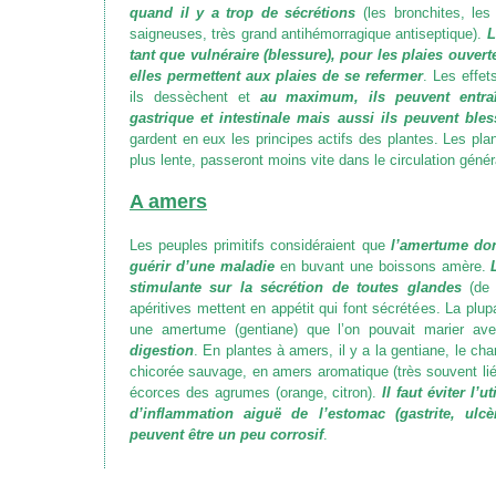
quand il y a trop de sécrétions
(les bronchites, les 
saigneuses, très grand antihémorragique antiseptique).
L
tant que vulnéraire (blessure), pour les plaies ouvert
elles permettent aux plaies de se refermer
. Les effe
ils dessèchent et
au maximum, ils peuvent entra
gastrique et intestinale mais aussi ils peuvent bles
gardent en eux les principes actifs des plantes. Les pla
plus lente, passeront moins vite dans le circulation général
A amers
Les peuples primitifs considéraient que
l’amertume donn
guérir d’une maladie
en buvant une boissons amère.
stimulante sur la sécrétion de toutes glandes
(de l
apéritives mettent en appétit qui font sécrétées. La plupa
une amertume (gentiane) que l’on pouvait marier a
digestion
. En plantes à amers, il y a la gentiane, le cha
chicorée sauvage, en amers aromatique
(très souvent li
écorces des agrumes (orange, citron).
Il faut éviter l’
d’inflammation aiguë de l’estomac (gastrite, ulc
peuvent être un peu corrosif
.