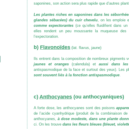
saponines, son action sera plus rapide que d’autres plant
Les plantes riches en saponines dans les séborrhé
glandes sébacées)
du cuir chevelu
, on les emploie
comme expectorantes
(ce qu’elles fluidifient dans un s
elles rendent un peu moussante la muqueuse des bro
l’expectoration.
b)
Flavonoïdes
(lat. flavus, jaune)
Ils entrent dans la composition de nombreux pigments vé
jaunes et oranges
(calendula) et
aussi dans les
antispasmodique de la face et surtout des yeux)
. Les p
sont souvent liés à la fonction antispasmodique
.
c)
Anthocyanes
(ou anthocyaniques)
A forte dose, les anthocyanes sont des poisons
appare
de l’acide cyanhydrique
(produit de la combinaison de
anthocyanes,
à dose modeste, dans une plante donne
ci. On les trouve
dans les fleurs bleues (bleuet, violet