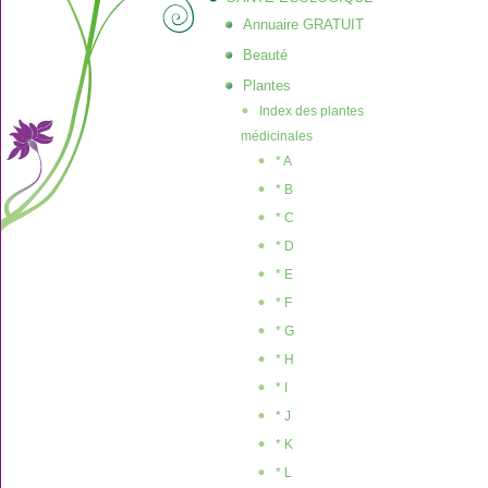
Annuaire GRATUIT
Beauté
Plantes
Index des plantes
médicinales
* A
* B
* C
* D
* E
* F
* G
* H
* I
* J
* K
* L