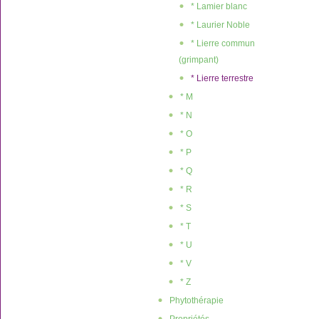
* Lamier blanc
* Laurier Noble
* Lierre commun
(grimpant)
* Lierre terrestre
* M
* N
* O
* P
* Q
* R
* S
* T
* U
* V
* Z
Phytothérapie