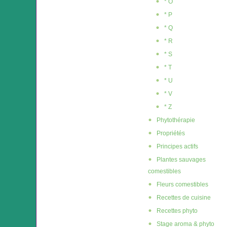
* O
* P
* Q
* R
* S
* T
* U
* V
* Z
Phytothérapie
Propriétés
Principes actifs
Plantes sauvages
comestibles
Fleurs comestibles
Recettes de cuisine
Recettes phyto
Stage aroma & phyto