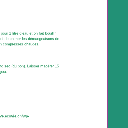
our 1 litre d’eau et on fait bouillir
met de calmer les démangeaisons de
 en compresses chaudes..
lanc sec (du bon). Laisser macérer 15
jour.
ve.ecovie.ch/wp-