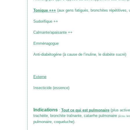
Tonique +++
(aux gens fatigués, bronchites répétitives, 
Sudorifique ++
Calmante/apaisante ++
Emménagogue
Anti-diabétogène
(à cause de l’inuline, le diabète sucré)
Externe
Insecticide (essence)
Indications
:
Tout ce qui est pulmonaire
(plus activ
trachéite, bronchite traînante, catarrhe pulmonaire
(écou- le
pulmonaire, coqueluche)
.