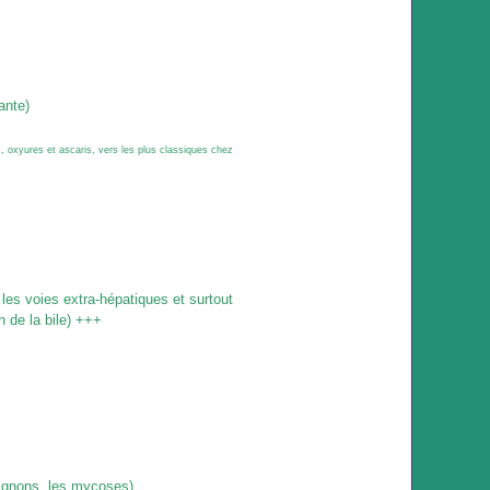
ante)
x, oxyures et ascaris, vers les plus classiques chez
 les voies extra-hépatiques et surtout
 de la bile)
+++
ignons, les mycoses)