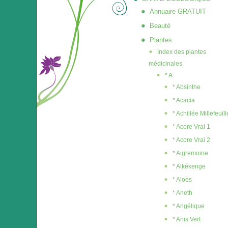
Annuaire GRATUIT
Beauté
Plantes
Index des plantes
médicinales
* A
* Absinthe
* Acacia
* Achillée Millefeuill
* Acore Vrai 1
* Acore Vrai 2
* Aigremoine
* Alkékenge
* Aloès
* Aneth
* Angélique
* Anis Vert