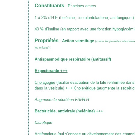
Constituants
: Principes amers
1 à 3% d’H.E (helénine, -iso-alantolactone, antifongique-)
40 % d’inuline (en rapport avec une fonction hypoglycémi
Propriétés
:
Action vermifuge
(contre les parasites intestinau
.
les enfants)
Antispasmodique respiratoire (antitussif)
Expectorante +++
Cholagogue
(facilite évacuation de la bile renfermée dans
dans la vésicule)
+++
Cholérétique
(augmente la sécrétion
Augmente la sécrétion FSH/LH
Bactéricide, antivirale
(helénine)
+++
Diurétique
Antifongique
(qui s’oppose au développement des champ