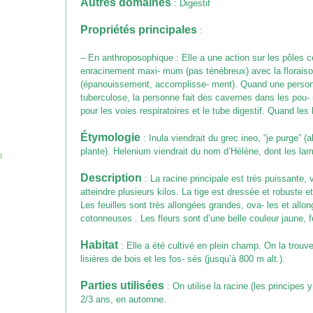
Autres domaines
: Digestif
Propriétés principales
:
– En anthroposophique : Elle a une action sur les pôles cél
enracinement maxi- mum (pas ténébreux) avec la floraiso
(épanouissement, accomplisse- ment). Quand une personne
tuberculose, la personne fait des cavernes dans les pou-
pour les voies respiratoires et le tube digestif. Quand les
Étymologie
: Inula viendrait du grec ineo, “je purge” (
plante). Helenium viendrait du nom d’Hélène, dont les larm
e
Description
: La racine principale est très puissante, 
atteindre plusieurs kilos. La tige est dressée et robuste e
Les feuilles sont très allongées grandes, ova- les et all
cotonneuses . Les fleurs sont d’une belle couleur jaune, fe
Habitat
: Elle a été cultivé en plein champ. On la trouv
lisières de bois et les fos- sés (jusqu’à 800 m alt.).
Parties utilisées
: On utilise la racine (les principes y
2/3 ans, en automne.