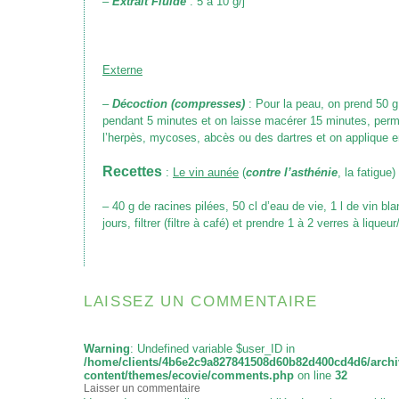
–
Extrait Fluide
: 5 à 10 g/j
Externe
–
Décoction (compresses)
: Pour la peau, on prend 50 g p
pendant 5 minutes et on laisse macérer 15 minutes, per
l’herpès, mycoses, abcès ou des dartres et on applique
Recettes
:
Le vin aunée
(
contre l’asthénie
, la fatigue)
– 40 g de racines pilées, 50 cl d’eau de vie, 1 l de vin b
jours, filtrer
(filtre à café)
et prendre 1 à 2 verres à liqueur/
LAISSEZ UN COMMENTAIRE
Warning
: Undefined variable $user_ID in
/home/clients/4b6e2c9a827841508d60b82d400cd4d6/archi
content/themes/ecovie/comments.php
on line
32
Laisser un commentaire