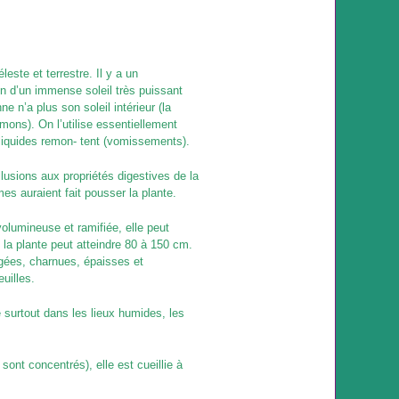
este et terrestre. Il y a un
n d’un immense soleil très puissant
 n’a plus son soleil intérieur
(la
 mons)
. On l’utilise essentiellement
 liquides remon- tent
(vomissements)
.
allusions aux propriétés digestives de la
es auraient fait pousser la plante.
volumineuse et ramifiée, elle peut
t la plante peut atteindre 80 à 150 cm.
ongées, charnues, épaisses et
uilles.
e surtout dans les lieux humides, les
 sont concentrés), elle est cueillie à