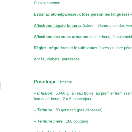
Convalescence
Estomac atone/paresseux (des personnes fatiguées) 
Affections hépato-biliaires
(ictère, inflammation des voie
Affections des voies urinaires
(leucorrhées, écoulement
Règles irrégulières et insuffisantes
(après un dure péri
Abcès, diabète, parasitose
Posologie
:
Interne
–
Infusion
: 50-60 g/l à l’eau froide, au premier frémissem
bon quart heure. 2 à 6 tasses/jour.
–
Teinture
: 80 gouttes/j
(pas dépasser)
–
Teinture mère
: 160 gouttes/j