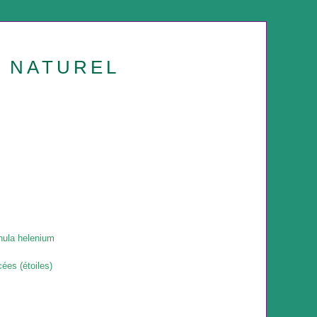
U NATUREL
nula helenium
ées (étoiles)