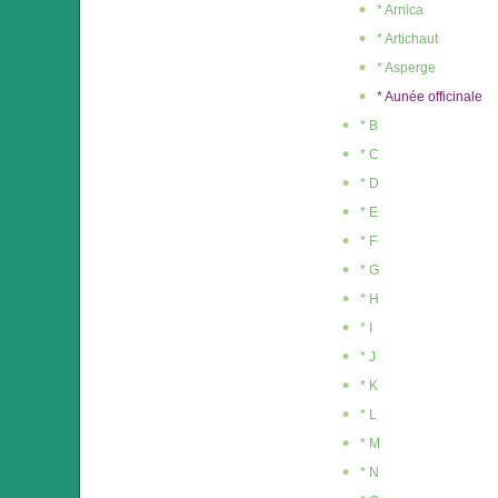
* Arnica
* Artichaut
* Asperge
* Aunée officinale
* B
* C
* D
* E
* F
* G
* H
* I
* J
* K
* L
* M
* N